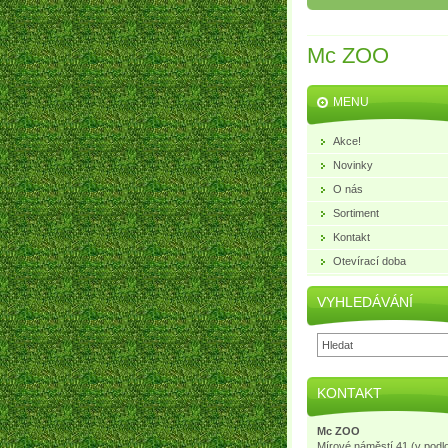
Mc ZOO
MENU
Akce!
Novinky
O nás
Sortiment
Kontakt
Otevírací doba
VYHLEDÁVÁNÍ
KONTAKT
Mc ZOO
Mírové náměstí 41 (v podl