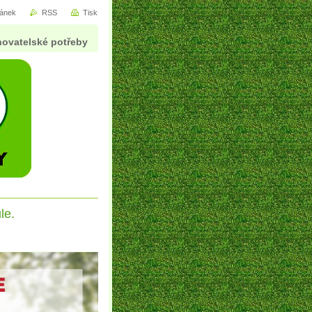
ránek
RSS
Tisk
ovatelské potřeby
le.