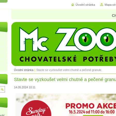
Úvodní stránka
Mapa st
Ch
Úvodní stránka
|
Stavte se vyzkoušet velmi chutné a pečené granule.
Stavte se vyzkoušet velmi chutné a pečené granu
14.05.2024 10:11
oubí