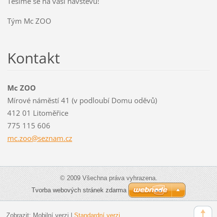
Těšíme se na vaši návštěvu!
Tým Mc ZOO
Kontakt
Mc ZOO
Mírové náměstí 41 (v podloubí Domu oděvů)
412 01 Litoměřice
775 115 606
mc.zoo@s
eznam.cz
© 2009 Všechna práva vyhrazena.
Tvorba webových stránek zdarma
Zobrazit:
Mobilní verzi
|
Standardní verzi