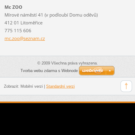
Mc ZOO
Mírové náměstí 41 (v podloubí Domu oděvů)
412 01 Litoměřice
775 115 606
mc.zoo@s
eznam.cz
© 2009 Všechna práva vyhrazena.
Tvorba webu zdarma s Webnode
Zobrazit:
Mobilní verzi
|
Standardní verzi