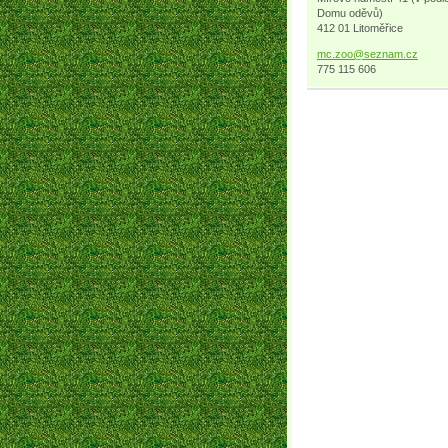
Domu oděvů)
412 01 Litoměřice
mc.zoo@s
eznam.cz
775 115 606