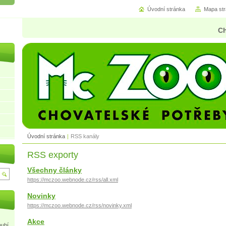
Úvodní stránka
Mapa st
Ch
Úvodní stránka
|
RSS kanály
RSS exporty
Všechny články
https://mczoo.webnode.cz/rss/all.xml
Novinky
https://mczoo.webnode.cz/rss/novinky.xml
Akce
oubí