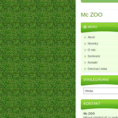
Mc ZOO
MENU
Akce!
Novinky
O nás
Sortiment
Kontakt
Otevírací doba
VYHLEDÁVÁNÍ
KONTAKT
Mc ZOO
Mírové náměstí 41 (v podl