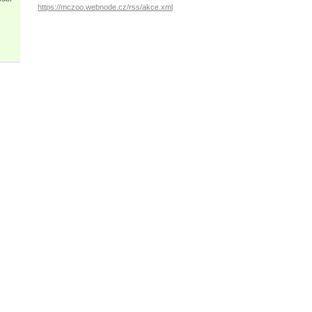
https://mczoo.webnode.cz/rss/akce.xml